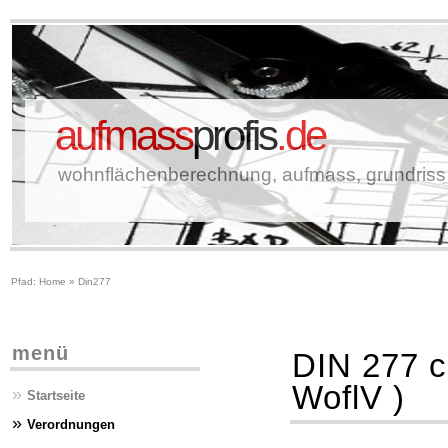
aufmass
profis
.de
wohnflächenberechnung, aufmass, grundriss
Pfad:
Home
»
Din277
menü
DIN 277 c
WoflV )
»
Startseite
»
Verordnungen