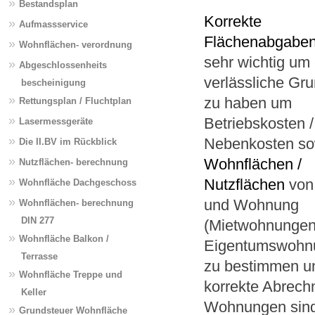
»
Bestandsplan
Korrekte
»
Aufmassservice
Flächenabgabe
»
Wohnflächen- verordnung
sehr wichtig um
»
Abgeschlossenheits
verlässliche Gr
bescheinigung
»
zu haben um
Rettungsplan / Fluchtplan
»
Betriebskosten /
Lasermessgeräte
»
Nebenkosten so
Die II.BV im Rückblick
»
Wohnflächen /
Nutzflächen- berechnung
»
Nutzflächen
von
Wohnfläche Dachgeschoss
»
und Wohnung
Wohnflächen- berechnung
DIN 277
(Mietwohnungen
»
Wohnfläche Balkon /
Eigentumswohn
Terrasse
zu bestimmen u
»
Wohnfläche Treppe und
korrekte Abrech
Keller
Wohnungen sind 
»
Grundsteuer Wohnfläche